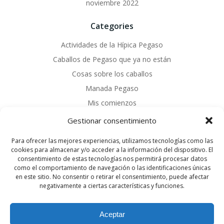
noviembre 2022
Categories
Actividades de la Hípica Pegaso
Caballos de Pegaso que ya no están
Cosas sobre los caballos
Manada Pegaso
Mis comienzos
Sin categoría
Gestionar consentimiento
Nuestros servicios
Para ofrecer las mejores experiencias, utilizamos tecnologías como las
cookies para almacenar y/o acceder a la información del dispositivo. El
consentimiento de estas tecnologías nos permitirá procesar datos
como el comportamiento de navegación o las identificaciones únicas
Rutas a Caballo
en este sitio. No consentir o retirar el consentimiento, puede afectar
Doma Natural y Terapias Ecuestres
negativamente a ciertas características y funciones.
Cursos de Formación en Manejo Equino
Equinoterapia para Personas con Capacidades Diferentes
Aceptar