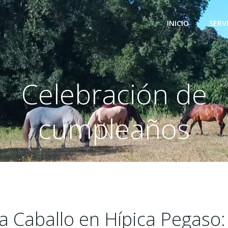
INICIO
SERV
Celebración de
cumpleaños
 Caballo en Hípica Pegaso: