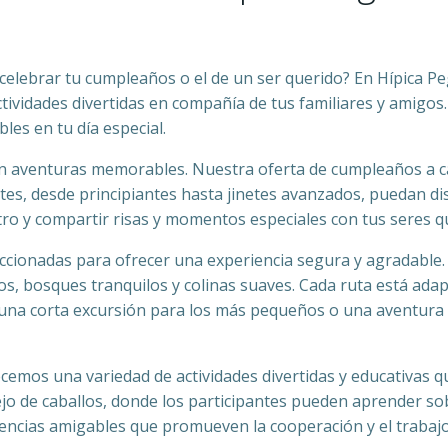
elebrar tu cumpleaños o el de un ser querido? En Hípica Peg
actividades divertidas en compañía de tus familiares y amig
les en tu día especial.
 aventuras memorables. Nuestra oferta de cumpleaños a caba
es, desde principiantes hasta jinetes avanzados, puedan dis
stro y compartir risas y momentos especiales con tus seres q
ccionadas para ofrecer una experiencia segura y agradable.
s, bosques tranquilos y colinas suaves. Cada ruta está ad
 una corta excursión para los más pequeños o una aventura 
ecemos una variedad de actividades divertidas y educativas
ejo de caballos, donde los participantes pueden aprender sobr
ncias amigables que promueven la cooperación y el trabajo