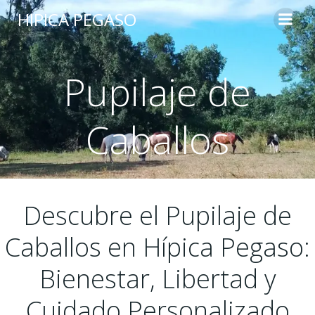
Saltar
HIPICA PEGASO
al
contenido
Pupilaje de
Caballos
Descubre el Pupilaje de
Caballos en Hípica Pegaso:
Bienestar, Libertad y
Cuidado Personalizado