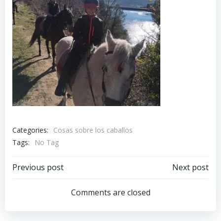
Categories:
Cosas sobre los caballos
Tags:
No Tag
Navegación
Navegación
Previous post
Next post
de
de
Comments are closed
entradas
entradas