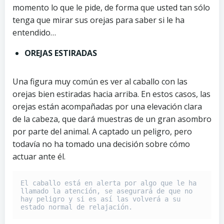
momento lo que le pide, de forma que usted tan sólo
tenga que mirar sus orejas para saber si le ha
entendido…
OREJAS ESTIRADAS
Una figura muy común es ver al caballo con las
orejas bien estiradas hacia arriba. En estos casos, las
orejas están acompañadas por una elevación clara
de la cabeza, que dará muestras de un gran asombro
por parte del animal. A captado un peligro, pero
todavía no ha tomado una decisión sobre cómo
actuar ante él.
El caballo está en alerta por algo que le ha 
llamado la atención, se asegurará de que no 
hay peligro y si es así las volverá a su 
estado normal de relajación.