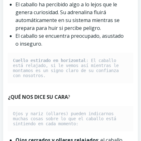
El caballo ha percibido algo a lo lejos que le
genera curiosidad. Su adrenalina fluirá
automáticamente en su sistema mientras se
prepara para huir si percibe peligro.
El caballo se encuentra preocupado, asustado
o inseguro.
Cuello estirado
en horizontal
: El caballo 
está relajado, si le vemos así mientras le 
montamos es un signo claro de su confianza 
con nosotros. 
¿QUÉ NOS DICE SU CARA
?
Ojos y nariz (ollares) pueden indicarnos 
muchas cosas sobre lo que el caballo está 
sintiendo en cada momento:
Ojos cerrados y ollares relajados
: el caballo